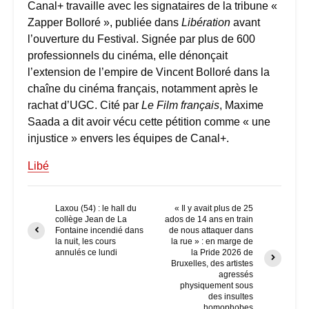
Canal+ travaille avec les signataires de la tribune «
Zapper Bolloré », publiée dans
Libération
avant
l’ouverture du Festival. Signée par plus de 600
professionnels du cinéma, elle dénonçait
l’extension de l’empire de Vincent Bolloré dans la
chaîne du cinéma français, notamment après le
rachat d’UGC. Cité par
Le Film français
, Maxime
Saada a dit avoir vécu cette pétition comme « une
injustice » envers les équipes de Canal+.
Libé
Laxou (54) : le hall du
« Il y avait plus de 25
collège Jean de La
ados de 14 ans en train
Fontaine incendié dans
de nous attaquer dans
la nuit, les cours
la rue » : en marge de
annulés ce lundi
la Pride 2026 de
Bruxelles, des artistes
agressés
physiquement sous
des insultes
homophobes