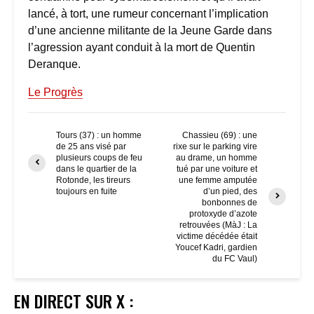
lancé, à tort, une rumeur concernant l’implication
d’une ancienne militante de la Jeune Garde dans
l’agression ayant conduit à la mort de Quentin
Deranque.
Le Progrès
Tours (37) : un homme
Chassieu (69) : une
de 25 ans visé par
rixe sur le parking vire
plusieurs coups de feu
au drame, un homme
dans le quartier de la
tué par une voiture et
Rotonde, les tireurs
une femme amputée
toujours en fuite
d’un pied, des
bonbonnes de
protoxyde d’azote
retrouvées (MàJ : La
victime décédée était
Youcef Kadri, gardien
du FC Vaul)
EN DIRECT SUR X :