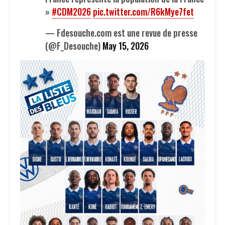
»
#CDM2026
pic.twitter.com/R6kMye7fet
— Fdesouche.com est une revue de presse
(@F_Desouche)
May 15, 2026