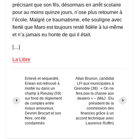
précisant que son fils, désormais en arrêt scolaire
pour au moins quinze jours, n’ose plus retourner à
l’école. Malgré ce traumatisme, elle souligne avec
fierté que Maro est toujours resté fidèle à lui-même
et n’a jamais eu honte de qui il était.
[…]
La Libre
Enlevé et séquestré,
Allan Brunon, candidat
Erwan est retrouvé à
LFI aux municipales à
moitié nu dans un
Grenoble (38) : « On ne
champ à Rieulay (59) :
fera pas la chasse aux
sur fond de règlement
dealers » – (MàJ : Elu
de comptes entre
président de la
rivaux amoureux,
commission des
Devrim Brocart et son
finances grâce à un
frère, ont été
accord technique avec
condamnés
Laurence Ruffin)