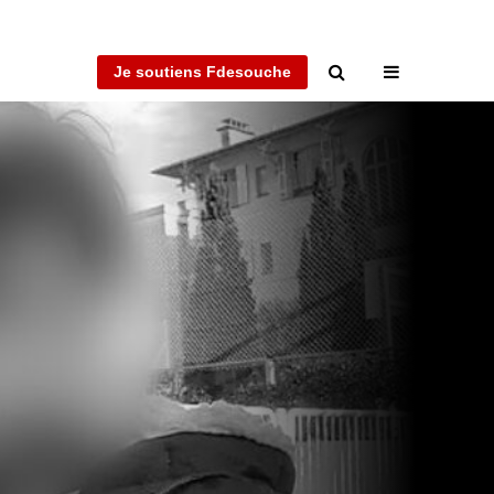
Je soutiens Fdesouche