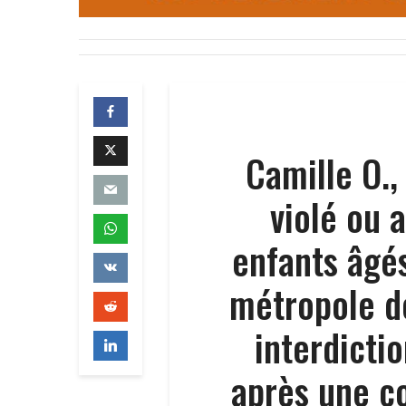
Camille O.,
violé ou 
enfants âgés
métropole de
interdicti
après une c