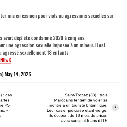
ter mis en examen pour viols ou agressions sexuelles sur
 avait déjà été condamné 2020 à cinq ans
r une agression sexuelle imposée à un mineur. Il est
ou agressé sexuellement 18 enfants
tNllwK
o)
May 14, 2026
) : des
Saint-Tropez (83) : trois
cartés
Marocains tentent de voler sa
rie PS
montre à un touriste britannique.
ns. «
Leur casier judiciaire étant vierge,
s
ils écopent de 18 mois de prison
avec sursis et 5 ans d’ITF