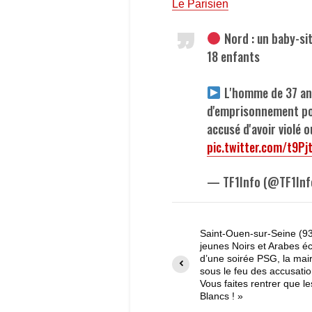
Le Parisien
Nord : un baby-sit
18 enfants
L'homme de 37 ans
d'emprisonnement pou
accusé d'avoir violé 
pic.twitter.com/t9Pj
— TF1Info (@TF1Inf
Saint-Ouen-sur-Seine (93
jeunes Noirs et Arabes é
d’une soirée PSG, la mai
sous le feu des accusatio
Vous faites rentrer que le
Blancs ! »