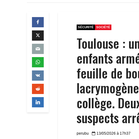
SÉCURITÉ
SOCIÉTÉ
Toulouse : u
enfants armé
feuille de b
lacrymogène 
collège. Deux
suspects arr
perubu
13/05/2026 à 17h37