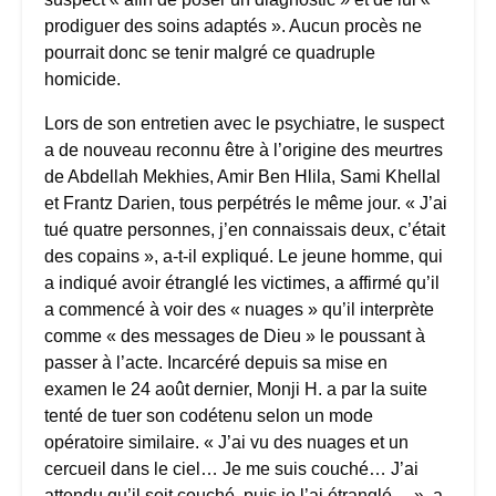
prodiguer des soins adaptés ». Aucun procès ne
pourrait donc se tenir malgré ce quadruple
homicide.
Lors de son entretien avec le psychiatre, le suspect
a de nouveau reconnu être à l’origine des meurtres
de Abdellah Mekhies, Amir Ben Hlila, Sami Khellal
et Frantz Darien, tous perpétrés le même jour. « J’ai
tué quatre personnes, j’en connaissais deux, c’était
des copains », a-t-il expliqué. Le jeune homme, qui
a indiqué avoir étranglé les victimes, a affirmé qu’il
a commencé à voir des « nuages » qu’il interprète
comme « des messages de Dieu » le poussant à
passer à l’acte. Incarcéré depuis sa mise en
examen le 24 août dernier, Monji H. a par la suite
tenté de tuer son codétenu selon un mode
opératoire similaire. « J’ai vu des nuages et un
cercueil dans le ciel… Je me suis couché… J’ai
attendu qu’il soit couché, puis je l’ai étranglé… », a-