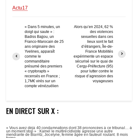
Actu17
« Dans 5 minutes, un
Alors qu’en 2024, 62 %
doigt qui saute » :
des violences
Badiss Bajjou, un
sexuelles dans ces
Franco-Marocain de 25
lieux sont le fait
ans originaire des
d’étrangers, Île-de-
Yvelines, apparaît
France Mobilités
comme le
expérimente un espace
commanditaire
sécurisé sur le quai de
présumé des premiers
Cergy-Préfecture (95)
« cryptorapts »
pour lutter contre le
recensés en France ;
risque d’agression des
1,7M€ virés sur un
voyageuses
compte vénézuélien
EN DIRECT SUR X :