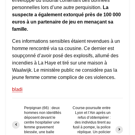
enveloppe du tribunal contenant des données
personnelles lors d’une autre perquisition.
La
suspecte a également extorqué près de 100 000
euros à un partenaire de jeu en menaçant sa
famille.
Ces informations sensibles étaient revendues à un
homme rencontré via sa cousine. Ce dernier est
soupçonné d’avoir posé des explosifs, allumé des
incendies à La Haye et tiré sur une maison à
Waalwijk. Le ministère public ne considère pas la
jeune femme comme complice de ces violences.
bladi
Perpignan (66) : deux
Course-poursuite entre
hommes non identifiés
Lyon et l’Ain après un
déposent devant le
refus d’obtempérer :
centre hospitalier une
des individus tirent au
femme gravement
fusil à pompe, la police
blessée, une balle
réplique. Un policier