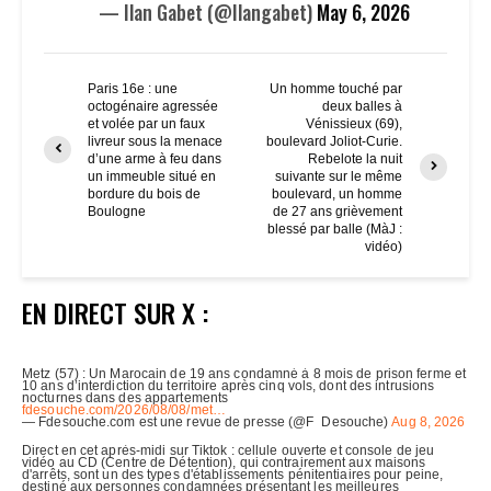
— Ilan Gabet (@Ilangabet)
May 6, 2026
Paris 16e : une
Un homme touché par
octogénaire agressée
deux balles à
et volée par un faux
Vénissieux (69),
livreur sous la menace
boulevard Joliot-Curie.
d’une arme à feu dans
Rebelote la nuit
un immeuble situé en
suivante sur le même
bordure du bois de
boulevard, un homme
Boulogne
de 27 ans grièvement
blessé par balle (MàJ :
vidéo)
EN DIRECT SUR X :