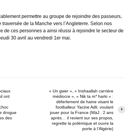
blablement permettre au groupe de rejoindre des passeurs,
e traversée de la Manche vers l’Angleterre. Selon nos
e de ces personnes a ainsi réussi à rejoindre le secteur de
jeudi 30 avril au vendredi 1er mai.
ociaux
« Un gwer », « Inshaallah carrière
il ont
médiocre », « Nik ta m* harki » :
déferlement de haine visant le
choc
footballeur Yacine Adli, voulant
de drogue
jouer pour la France (MàJ : 2 ans
es des
après… il revient sur ses propos,
regrette la polémique et ouvre la
porte à l’Algérie)