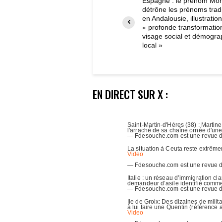
Espagne : le prénom M
détrône les prénoms tradi
en Andalousie, illustration
« profonde transformatio
visage social et démogra
local »
EN DIRECT SUR X :