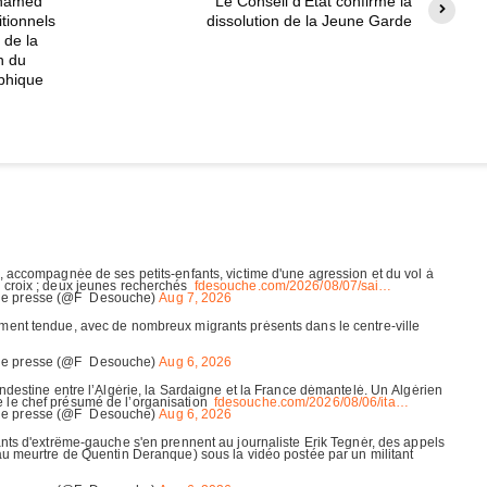
ohamed
Le Conseil d’État confirme la
tionnels
dissolution de la Jeune Garde
 de la
n du
phique