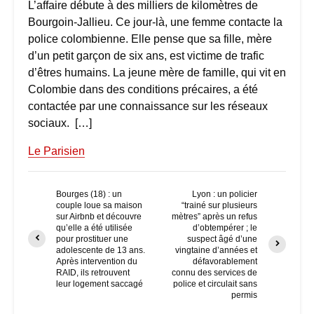
L’affaire débute à des milliers de kilomètres de
Bourgoin-Jallieu. Ce jour-là, une femme contacte la
police colombienne. Elle pense que sa fille, mère
d’un petit garçon de six ans, est victime de trafic
d’êtres humains. La jeune mère de famille, qui vit en
Colombie dans des conditions précaires, a été
contactée par une connaissance sur les réseaux
sociaux. […]
Le Parisien
Bourges (18) : un
Lyon : un policier
couple loue sa maison
“trainé sur plusieurs
sur Airbnb et découvre
mètres” après un refus
qu’elle a été utilisée
d’obtempérer ; le
pour prostituer une
suspect âgé d’une
adolescente de 13 ans.
vingtaine d’années et
Après intervention du
défavorablement
RAID, ils retrouvent
connu des services de
leur logement saccagé
police et circulait sans
permis