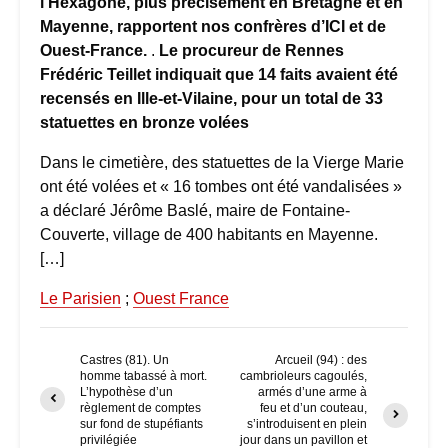
l’Hexagone, plus précisément en Bretagne et en
Mayenne, rapportent nos confrères d’ICI et de
Ouest-France.
.
Le procureur de Rennes
Frédéric Teillet indiquait que 14 faits avaient été
recensés en Ille-et-Vilaine, pour un total de 33
statuettes en bronze volées
Dans le cimetière, des statuettes de la Vierge Marie
ont été volées et « 16 tombes ont été vandalisées »
a déclaré Jérôme Baslé, maire de Fontaine-
Couverte, village de 400 habitants en Mayenne.
[…]
Le Parisien
;
Ouest France
Castres (81). Un
Arcueil (94) : des
homme tabassé à mort.
cambrioleurs cagoulés,
L’hypothèse d’un
armés d’une arme à
règlement de comptes
feu et d’un couteau,
sur fond de stupéfiants
s’introduisent en plein
privilégiée
jour dans un pavillon et