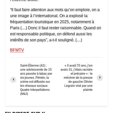
“Il faut faire attention aux mots qu’on emploie, on a
une image à l’international. On a explosé la
fréquentation touristique en 2025, notamment à
Paris (…) Donc il faut rester raisonnable. Quand on
est responsable politique, on défend aussi les
intérêts de son pays”, a-t-il souligné. (…)
BFMTV
Saint-Étienne (42) :
« Il avait 70 ans, j’en
une adolescente de 15
avais 31, j’étais racisée
ans passée à tabac par
et précaire » : le
six jeunes. Filmée, la
mécène de la presse
scène est diffusée sur
de gauche Olivier
les réseaux sociaux.
Legrain visé par une
Quatre interpellations
plainte
(MàJ)