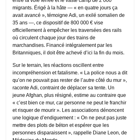
entre la voie ferrée et le vaste camp de 2 000
migrants. Érigé à la hâte — « en quatre jours ça
avait avancé », témoigne Adi, un exilé somalien de
35 ans —, ce dispositif de 800 000 € vise
officiellement à empêcher les traversées des rails
où circulent chaque jour des trains de
marchandises. Financé intégralement par les
Britanniques, il doit être achevé d’ici la fin du mois.
Sur le terrain, les réactions oscillent entre
incompréhension et fatalisme. « La police nous a dit
qu’on ne pouvait pas rester de l’autre côté du mur »,
raconte Adi, contraint de déplacer sa tente. Un
jeune Afghan, plus résigné, estime au contraire que
« c’est bien ce mur, car personne ne peut le franchir
et risquer de mourir ». Les associations dénoncent
une logique d’endiguement : « On ne peut pas juste
mettre des plots de béton et espérer que les
personnes disparaissent », rappelle Diane Leon, de