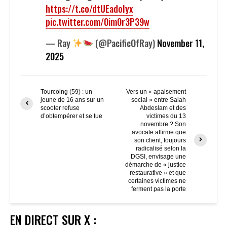
https://t.co/dtUEadoIyx
pic.twitter.com/0im0r3P39w
— Ray
(@PacificOfRay)
November 11,
2025
Tourcoing (59) : un
Vers un « apaisement
jeune de 16 ans sur un
social » entre Salah
scooter refuse
Abdeslam et des
d’obtempérer et se tue
victimes du 13
novembre ? Son
avocate affirme que
son client, toujours
radicalisé selon la
DGSI, envisage une
démarche de « justice
restaurative » et que
certaines victimes ne
ferment pas la porte
EN DIRECT SUR X :