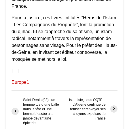
France.
Pour la justice, ces livres, intitulés “Héros de l’Islam
: Les Compagnons du Prophète”, font la promotion
du djihad. Et se rapproche du salafisme, un islam
radical, notamment à travers la représentation de
personnages sans visage. Pour le préfet des Hauts-
de-Seine, en invitant cet éditeur controversé, la
mosquée se met hors la loi.
[…]
Europe1
Saint-Denis (93) : un
Islamiste, sous OQTF…
homme tué d’une balle
L’Algérie continue de
dans la tête et une
refuser et renvoyer ses
femme blessée à la
citoyens expulsés de
jambe devant une
France
épicerie