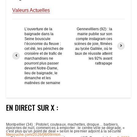
Valeurs Actuelles
L’ouverture de la
Gennevilliers (92) : la
baignade dans la
mairie publie sur son
Seine bouscule
compte instagram ces
l’économie du fleuve :
scènes de joie, filmées
cet été, les péniches de
au lycée Galilée, où le
croisière et de trafic de
taux de réussite atteint
marchandises ne
les 92% avant
pourront plus passer
rattrapage
devant Notre-Dame,
lieu de baignade, le
dimanche et les
matinées de semaine
EN DIRECT SUR X :