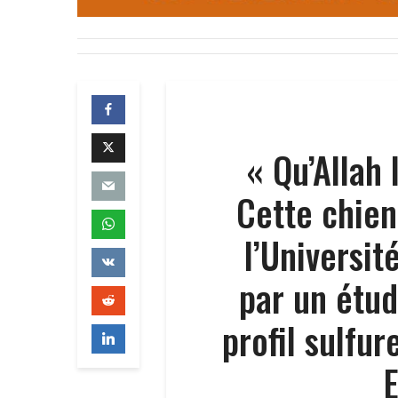
« Qu’Allah 
Cette chien
l’Universit
par un étu
profil sulfu
E