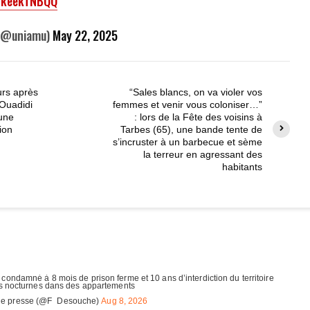
/ykeekTNBQQ
 (@uniamu)
May 22, 2025
urs après
“Sales blancs, on va violer vos
 Ouadidi
femmes et venir vous coloniser…”
 une
: lors de la Fête des voisins à
ion
Tarbes (65), une bande tente de
s’incruster à un barbecue et sème
la terreur en agressant des
habitants