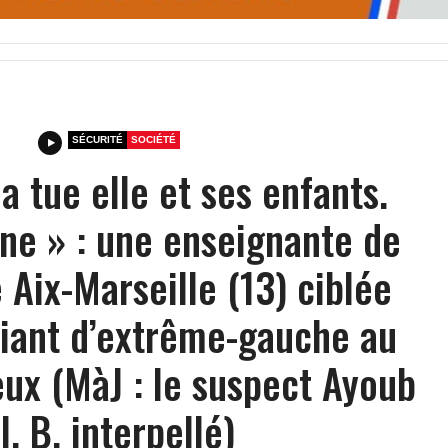
SÉCURITÉ
SOCIÉTÉ
la tue elle et ses enfants.
ne » : une enseignante de
é Aix-Marseille (13) ciblée
diant d’extrême-gauche au
reux (MàJ : le suspect Ayoub
l. B. interpellé)