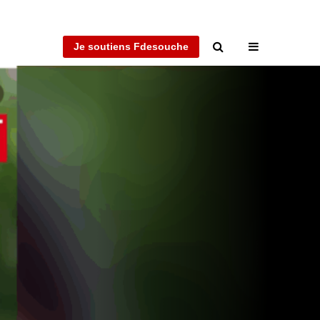
Je soutiens Fdesouche