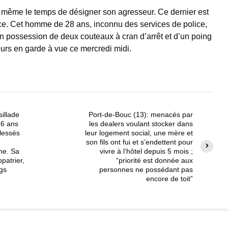
e même le temps de désigner son agresseur. Ce dernier est
ace. Cet homme de 28 ans, inconnu des services de police,
t en possession de deux couteaux à cran d’arrêt et d’un poing
jours en garde à vue ce mercredi midi.
illade
Port-de-Bouc (13): menacés par
16 ans
les dealers voulant stocker dans
blessés
leur logement social, une mère et
son fils ont fui et s’endettent pour
ne. Sa
vivre à l’hôtel depuis 5 mois ;
ppatrier,
“priorité est donnée aux
ngs
personnes ne possédant pas
encore de toit”