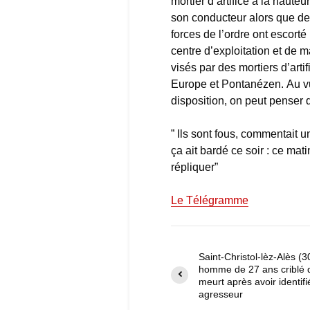
mortier d’artifice à la haut
son conducteur alors que de
forces de l’ordre ont escorté
centre d’exploitation et de ma
visés par des mortiers d’artif
Europe et Pontanézen. Au vu
disposition, on peut penser q
” Ils sont fous, commentait u
ça ait bardé ce soir : ce mat
répliquer”
Le Télégramme
Saint-Christol-lèz-Alès (3
homme de 27 ans criblé d
meurt après avoir identif
agresseur