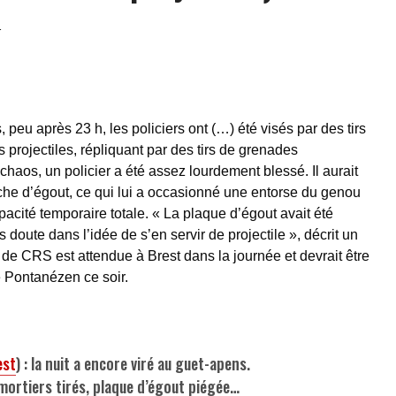
1
peu après 23 h, les policiers ont (…) été visés par des tirs
rs projectiles, répliquant par des tirs de grenades
aos, un policier a été assez lourdement blessé. Il aurait
che d’égout, ce qui lui a occasionné une entorse du genou
apacité temporaire totale. « La plaque d’égout avait été
doute dans l’idée de s’en servir de projectile », décrit un
de CRS est attendue à Brest dans la journée et devrait être
e Pontanézen ce soir.
est
) : la nuit a encore viré au guet-apens.
ortiers tirés, plaque d’égout piégée…