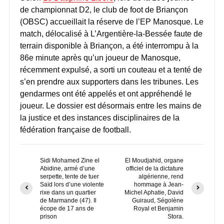
de championnat D2, le club de foot de Briançon
(OBSC) accueillait la réserve de l’EP Manosque. Le
match, délocalisé à L’Argentière-la-Bessée faute de
terrain disponible à Briançon, a été interrompu à la
86e minute après qu’un joueur de Manosque,
récemment expulsé, a sorti un couteau et a tenté de
s’en prendre aux supporters dans les tribunes. Les
gendarmes ont été appelés et ont appréhendé le
joueur. Le dossier est désormais entre les mains de
la justice et des instances disciplinaires de la
fédération française de football.​
Sidi Mohamed Zine el
El Moudjahid, organe
Abidine, armé d’une
officiel de la dictature
serpette, tente de tuer
algérienne, rend
Saïd lors d’une violente
hommage à Jean-
rixe dans un quartier
Michel Aphatie, David
de Marmande (47). Il
Guiraud, Ségolène
écope de 17 ans de
Royal et Benjamin
prison
Stora.