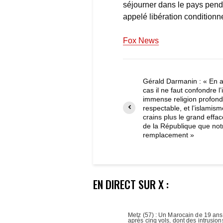
séjourner dans le pays pend
appelé libération conditionn
Fox News
Gérald Darmanin : « En 
cas il ne faut confondre l’
immense religion profon
respectable, et l’islamism
crains plus le grand effa
de la République que not
remplacement »
EN DIRECT SUR X :