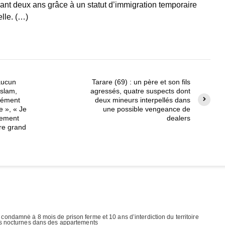
ant deux ans grâce à un statut d’immigration temporaire
elle. (…)
aucun
Tarare (69) : un père et son fils
islam,
agressés, quatre suspects dont
dément
deux mineurs interpellés dans
e », « Je
une possible vengeance de
cement
dealers
re grand