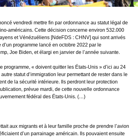
oncé vendredi mettre fin par ordonnance au statut légal de
tino-américains. Cette décision concerne environ 532.000
uayens et Vénézuéliens [NdeFDS : CHNV] qui sont arrivés
e d’un programme lancé en octobre 2022 par le
p, Joe Biden, et élargi en janvier de l’année suivante.
e programme, « doivent quitter les États-Unis » d’ici au 24
n autre statut d’immigration leur permettant de rester dans le
t de la sécurité intérieure. Ils perdront leur protection
 publication, prévue mardi, de cette nouvelle ordonnance
gouvernement fédéral des États-Unis. (…)
t aux migrants et à leur famille proche de prendre l’avion
éficiaient d’un parrainage américain. Ils pouvaient ensuite