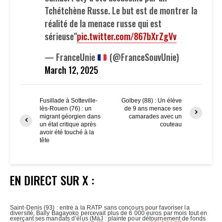
Tchétchène Russe. Le but est de montrer la
réalité de la menace russe qui est
sérieuse"
pic.twitter.com/867bXrZgVv
— FranceUnie
(@FranceSouvUnie)
March 12, 2025
Fusillade à Sotteville-
Golbey (88) : Un élève
lès-Rouen (76) : un
de 9 ans menace ses
migrant géorgien dans
camarades avec un
un état critique après
couteau
avoir été touché à la
tête
EN DIRECT SUR X :