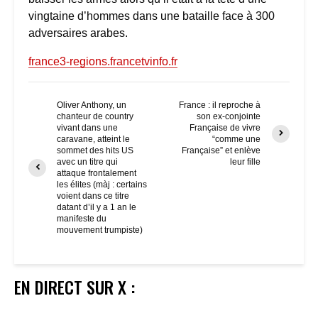
vingtaine d’hommes dans une bataille face à 300
adversaires arabes.
france3-regions.francetvinfo.fr
Oliver Anthony, un
France : il reproche à
chanteur de country
son ex-conjointe
vivant dans une
Française de vivre
caravane, atteint le
“comme une
sommet des hits US
Française” et enlève
avec un titre qui
leur fille
attaque frontalement
les élites (màj : certains
voient dans ce titre
datant d’il y a 1 an le
manifeste du
mouvement trumpiste)
EN DIRECT SUR X :