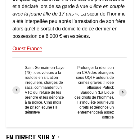
et a déclaré lors de sa garde à vue «
être en couple
avec la jeune fille de 17 ans
». La sœur de l’homme
a été interpellée peu après l’arrestation de son frère
alors qu’elle sortait du domicile de ce dernier en
possession de 6 000 € en espèces.
Ouest France
Saint-Germain-en-Laye
Prolonger la rétention
(78) : des voleurs à la
en CRA des étrangers
roulotte en situation
sous OQTF auteurs de
irrégulière, chargés de
crimes graves : l’idée
sacs, commandent un
offusque Patrick
VTC qui refuse de les
Baudouin (La Ligue
prendre et les dénonce
des droits de l’homme).
à la police. Cinq mois
Il s’inquiète pour leurs
de prison et une ITF
droits et dénonce un
définitive
enferment déjà assez
difficile
EN DIRECT SUR X :