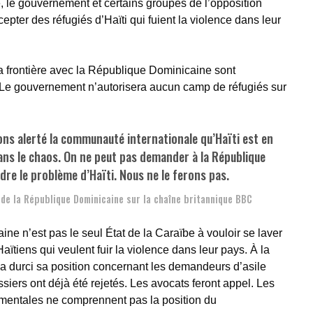
le gouvernement et certains groupes de l’opposition
cepter des réfugiés d’Haïti qui fuient la violence dans leur
la frontière avec la République Dominicaine sont
Le gouvernement n’autorisera aucun camp de réfugiés sur
ons alerté la communauté internationale qu’Haïti est en
ans le chaos. On ne peut pas demander à la République
re le problème d’Haïti. Nous ne le ferons pas.
 de la République Dominicaine sur la chaîne britannique BBC
e n’est pas le seul État de la Caraïbe à vouloir se laver
ïtiens qui veulent fuir la violence dans leur pays. À la
 durci sa position concernant les demandeurs d’asile
siers ont déjà été rejetés. Les avocats feront appel. Les
mentales ne comprennent pas la position du