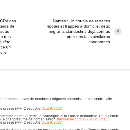
n CRA des
Nantes : Un couple de retraités
teurs de
ligotés et frappés à domicile, deux
fusque
migrants clandestins déjà connus
ue des
pour des faits similaires
nquiète
condamnés
nce un
cile