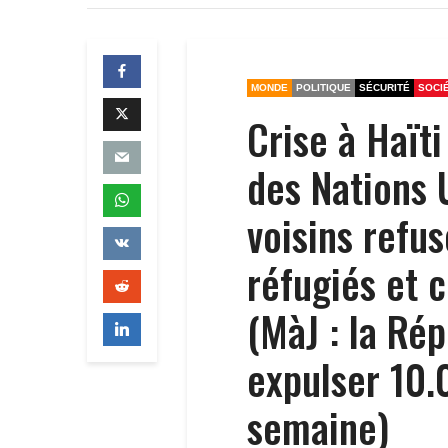
MONDE
POLITIQUE
SÉCURITÉ
SOCI
Crise à Haït
des Nations 
voisins refus
réfugiés et 
(MàJ : la Ré
expulser 10.
semaine)