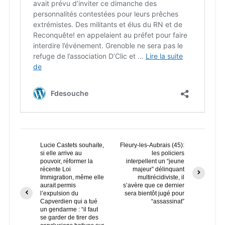
Lucie Castets souhaite,
Fleury-les-Aubrais (45):
si elle arrive au
les policiers
pouvoir, réformer la
interpellent un “jeune
récente Loi
majeur” délinquant
Immigration, même elle
multirécidiviste, il
aurait permis
s’avère que ce dernier
l’expulsion du
sera bientôt jugé pour
Capverdien qui a tué
“assassinat”
un gendarme : “il faut
se garder de tirer des