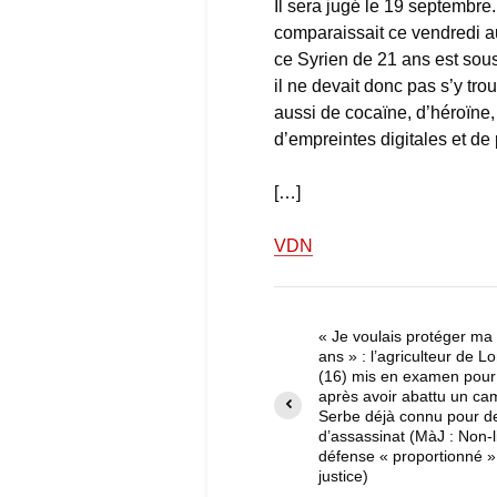
Il sera jugé le 19 septembre. 
comparaissait ce vendredi au 
ce Syrien de 21 ans est sous O
il ne devait donc pas s’y tro
aussi de cocaïne, d’héroïne, 
d’empreintes digitales et de 
[…]
VDN
« Je voulais protéger ma f
ans » : l’agriculteur de L
(16) mis en examen pour
après avoir abattu un ca
Serbe déjà connu pour de
d’assassinat (MàJ : Non-l
défense « proportionné »
justice)