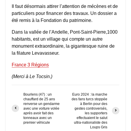
Il faut désormais attirer l’attention de mécènes et de
particuliers pour financer des travaux. Un dossier a
été remis à la Fondation du patrimoine.
Dans la vallée de l’Andelle, Pont-Saint-Pierre,1000
habitants, est un village qui compte un autre
monument extraordinaire, la gigantesque ruine de
la filature Levavasseur.
France 3 Régions
(Merci à Le Tocsin.)
Bourlens (47) : un
Euro 2024 : la marche
chauffard de 25 ans
des fans turcs stoppée
renverse un gendarme
à Berlin pour des
avec une voiture volée
gestes controversés,
après avoir fait des
les supporters
tonneaux avec un
effectuaient le salut
premier véhicule
ultra-nationaliste des
Loups Gris