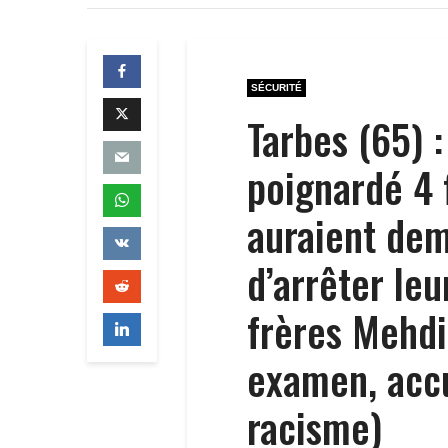
SÉCURITÉ
Tarbes (65) :
poignardé 4 f
auraient dem
d’arrêter leu
frères Mehdi
examen, accu
racisme)