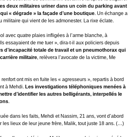
les deux militaires uriner dans un coin du parking avant
qui « dégrade » la façade d’une boutique
. Un échange a
 militaire qui vient de les admonester. La rixe éclate.
sol avec quatre plaies infligées à l’arme blanche, à
ls essayaient de me tuer », dira-t-il aux policiers depuis
s d’incapacité totale de travail et un pneumothorax qui
carrière militaire
, relèvera l’avocate de la victime, Me
 renfort ont mis en fuite les « agresseurs », repartis à bord
nt à Mehdi.
Les investigations téléphoniques menées à
ettre d’identifier les autres belligérants, interpellés le
Lons
.
iquée dans les faits, Mehdi et Nassim, 21 ans, vont d’abord
 les lieux de leur jeune frère, Malik, tout juste 18 ans. (…)