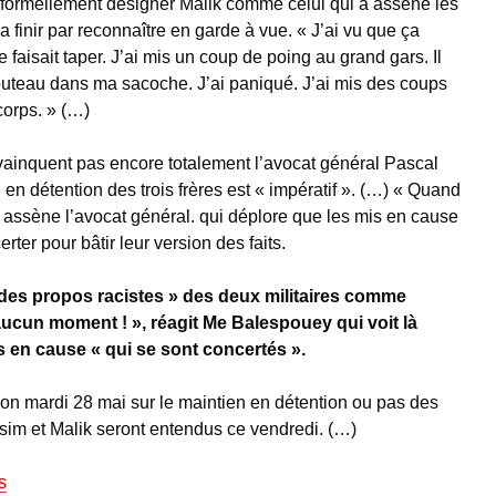
formellement désigner Malik comme celui qui a asséné les
 finir par reconnaître en garde à vue. « J’ai vu que ça
 faisait taper. J’ai mis un coup de poing au grand gars. Il
outeau dans ma sacoche. J’ai paniqué. J’ai mis des coups
corps. » (…)
vainquent pas encore totalement l’avocat général Pascal
 en détention des trois frères est « impératif ». (…) « Quand
 », assène l’avocat général. qui déplore que les mis en cause
rter pour bâtir leur version des faits.
des propos racistes » des deux militaires comme
 aucun moment ! », réagit Me Balespouey qui voit là
 en cause « qui se sont concertés ».
on mardi 28 mai sur le maintien en détention ou pas des
ssim et Malik seront entendus ce vendredi. (…)
s