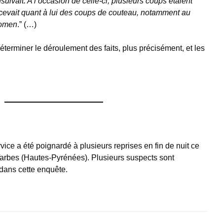
nsuivait. A l’occasion de celle-ci, plusieurs coups étaient
recevait quant à lui des coups de couteau, notamment au
domen
.” (…)
éterminer le déroulement des faits, plus précisément, et les
ervice a été poignardé à plusieurs reprises en fin de nuit ce
 Tarbes (Hautes-Pyrénées). Plusieurs suspects sont
 dans cette enquête.