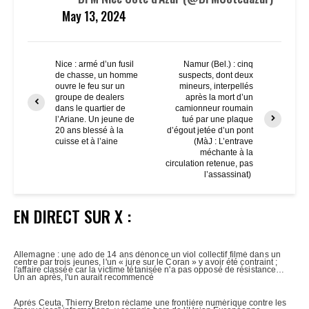
May 13, 2024
Nice : armé d’un fusil
Namur (Bel.) : cinq
de chasse, un homme
suspects, dont deux
ouvre le feu sur un
mineurs, interpellés
groupe de dealers
après la mort d’un
dans le quartier de
camionneur roumain
l’Ariane. Un jeune de
tué par une plaque
20 ans blessé à la
d’égout jetée d’un pont
cuisse et à l’aine
(MàJ : L’entrave
méchante à la
circulation retenue, pas
l’assassinat)
EN DIRECT SUR X :