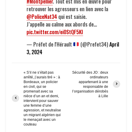
#Montpellier
. Tout est mis en œuvre pour
retrouver les agresseurs en lien avec la
@PoliceNat34
qui est saisie.
J’appelle au calme aux abords de…
pic.twitter.com/ei0StQF5KI
— Préfet de l'Hérault
(@Prefet34)
April
3, 2024
« S’il ne s’était pas
Sécurité des JO : deux
arrêté, j’aurais tiré » : à
ordinateurs
Bordeaux, un policier
appartenant à une
en civil, qui se
responsable de
promenait avec sa
l’organisation dérobés
nièce d’un an et demi,
à Lille
intervient pour sauver
une femme d’une
agression, et neutralise
un migrant algérien qui
le menaçait avec un
couteau