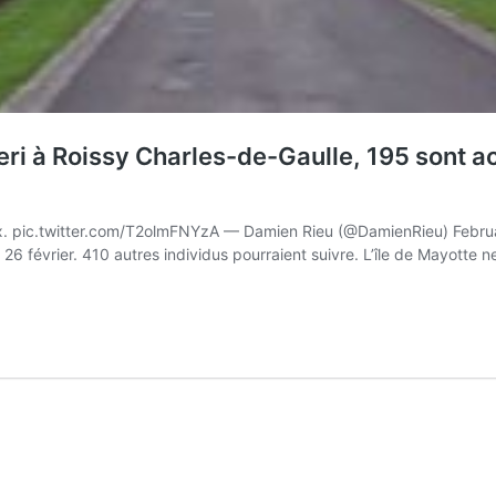
teri à Roissy Charles-de-Gaulle, 195 sont a
aux. pic.twitter.com/T2olmFNYzA — Damien Rieu (@DamienRieu) Febr
 février. 410 autres individus pourraient suivre. L’île de Mayotte ne 