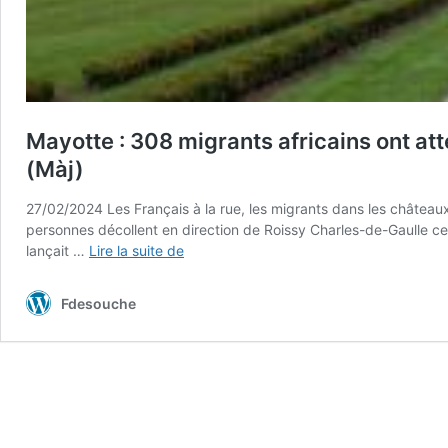
Mayotte : 308 migrants africains ont at
(Màj)
27/02/2024 Les Français à la rue, les migrants dans les châte
personnes décollent en direction de Roissy Charles-de-Gaulle ce 26
Mayotte
lançait …
Lire la suite de
:
308
Fdesouche
migrants
africains
ont
atteri
à
Roissy
Charles-