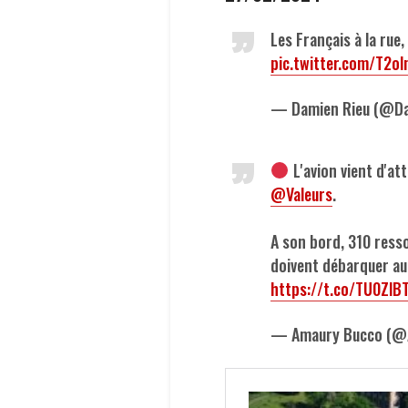
Les Français à la rue
pic.twitter.com/T2o
— Damien Rieu (@D
L'avion vient d'att
@Valeurs
.
A son bord, 310 resso
doivent débarquer au 
https://t.co/TU0ZlB
— Amaury Bucco (@