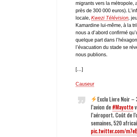
migrants vers la métropole, a
près de 300 000 euros). L’inf
locale,
Kwezi Télévision
,
je
Kamardine lui-même, à la tri
nous a d’abord confirmé qu’u
quelque part dans l’héxagone
l’évacuation du stade se révè
nous publions.
[…]
Causeur
Exclu Livre Noir –
l’avion de
#Mayotte
v
l’aéroport. Coût de l
semaines, 520 africa
pic.twitter.com/m7e