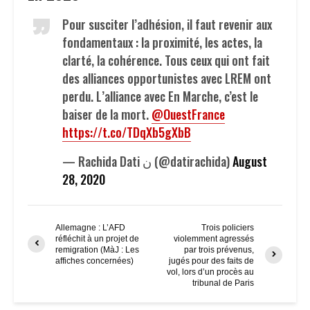
Pour susciter l’adhésion, il faut revenir aux
fondamentaux : la proximité, les actes, la
clarté, la cohérence. Tous ceux qui ont fait
des alliances opportunistes avec LREM ont
perdu. L’alliance avec En Marche, c’est le
baiser de la mort.
@OuestFrance
https://t.co/TDqXb5gXbB
— Rachida Dati ن (@datirachida)
August
28, 2020
Allemagne : L’AFD
Trois policiers
réfléchit à un projet de
violemment agressés
remigration (MàJ : Les
par trois prévenus,
affiches concernées)
jugés pour des faits de
vol, lors d’un procès au
tribunal de Paris