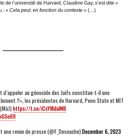
te de l’université de Harvard, Claudine Gay, s’est dite
«
u :
« Cela peut, en fonction du contexte »
(…)
it d’appeler au génocide des Juifs constitue-t-il une
glement ?», les présidentes de Harvard, Penn State et MIT
 (MàJ)
https://t.co/iCsYMdulNB
5hGSo69
 une revue de presse (@F_Desouche)
December 6, 2023