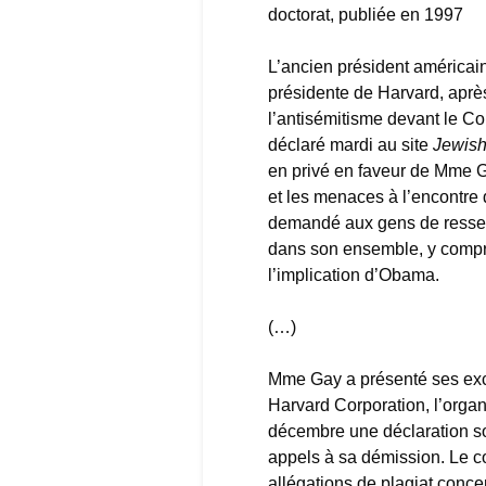
doctorat, publiée en 1997
L’ancien président américai
présidente de Harvard, aprè
l’antisémitisme devant le Con
déclaré mardi au site
Jewish
en privé en faveur de Mme 
et les menaces à l’encontre d
demandé aux gens de resserre
dans son ensemble, y compri
l’implication d’Obama.
(…)
Mme Gay a présenté ses exc
Harvard Corporation, l’organ
décembre une déclaration so
appels à sa démission. Le co
allégations de plagiat conc