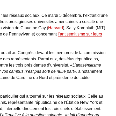
 les réseaux sociaux. Ce mardi 5 décembre, l’extrait d’une
trois prestigieuses universités américaines a suscité une
a vision de Claudine Gay (
Harvard
), Sally Kornbluth (MIT)
sité de Pennsylvanie) concernant
l’antisémitisme sur leurs
éroulait au Congrès, devant les membres de la commission
e des représentants. Parmi eux, des élus républicains,
tre les trois présidentes d’université. «
L’antisémitisme
vos campus n’est pas sorti de nulle part
», a notamment
icaine de Caroline du Nord et présidente de ladite
articulier qui a tourné sur les réseaux sociaux. Celle au
anik, représentante républicaine de l’État de New York et
, interpelle directement les trois chefs d’établissement.
ffirmative à la question suivante : le fait d’appeler au