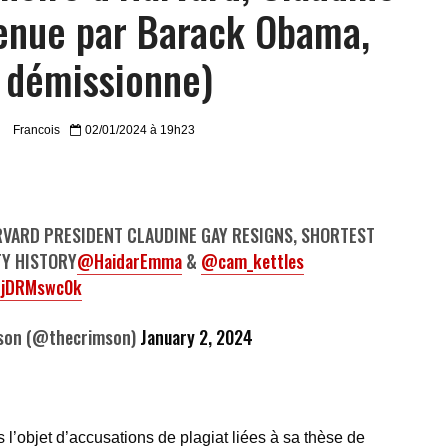
enue par Barack Obama,
démissionne)
Francois
02/01/2024 à 19h23
VARD PRESIDENT CLAUDINE GAY RESIGNS, SHORTEST
TY HISTORY
@HaidarEmma
&
@cam_kettles
/LjDRMswc0k
son (@thecrimson)
January 2, 2024
s l’objet d’accusations de plagiat liées à sa thèse de