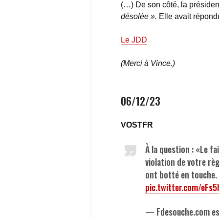
(…) De son côté, la présiden
désolée ».
Elle
avait répond
Le JDD
(Merci à Vince.)
06/12/23
VOSTFR
À la question : «Le fa
violation de votre rè
ont botté en touche.
pic.twitter.com/eFs
— Fdesouche.com est