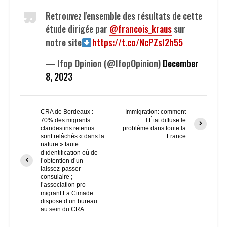
Retrouvez l'ensemble des résultats de cette
étude dirigée par
@francois_kraus
sur
notre site
https://t.co/NcPZsI2h55
— Ifop Opinion (@IfopOpinion)
December
8, 2023
CRA de Bordeaux :
Immigration: comment
70% des migrants
l’État diffuse le
clandestins retenus
problème dans toute la
sont relâchés « dans la
France
nature » faute
d’identification où de
l’obtention d’un
laissez-passer
consulaire ;
l’association pro-
migrant La Cimade
dispose d’un bureau
au sein du CRA