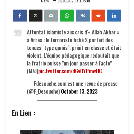
Remi
13/10/2023 à 18h38
Attentat islamiste aux cris d'« Allah Akbar »
à Arras : le terroriste fiché S portait des
tenues "type qamis", priait en classe et était
violent. L'équipe pédagogique redoutait que
la fratrie puisse "un jour passer à l'acte"
(MàJ)
pic.twitter.com/dGvOYPmwHC
— Fdesouche.com est une revue de presse
(@F_Desouche)
October 13, 2023
En Lien :