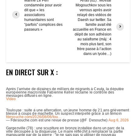
Marine Le Pen
Arras (62) : Movsar
condamnée pour avoir
Mogouchkov sous les
dit que « les
verrous après avoir
associations
relayé des vidéos de
humanitaires sont
Daesh sur twitter. Sa
“parfois” complices des
famille avait été
passeurs »
accueillie en France en
dépit de son adhésion
au salafisme (màj : 4
mois plus tard, son
frère passe à l’action
dans un lycée…)
EN DIRECT SUR X :