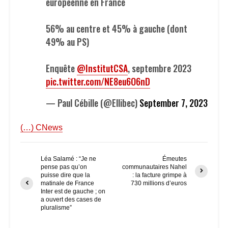
européenne en France
56% au centre et 45% à gauche (dont
49% au PS)
Enquête
@InstitutCSA
, septembre 2023
pic.twitter.com/NE8eu6O6nD
— Paul Cébille (@Ellibec)
September 7, 2023
(…) CNews
Léa Salamé : “Je ne
Émeutes
pense pas qu’on
communautaires Nahel
puisse dire que la
: la facture grimpe à
matinale de France
730 millions d’euros
Inter est de gauche ; on
a ouvert des cases de
pluralisme”