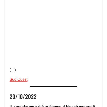
(…)
Sud Ouest
20/10/2022
Un gendarme a été grièvement blessé mercredi