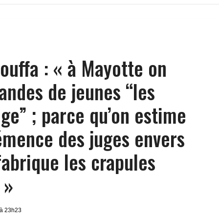
souffa : « à Mayotte on
bandes de jeunes “les
uge” ; parce qu’on estime
émence des juges envers
fabrique les crapules
 »
 à 23h23