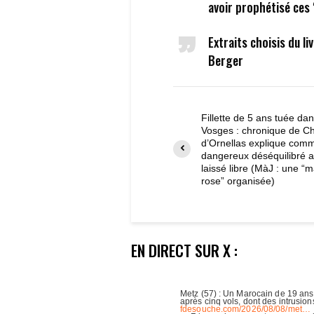
avoir prophétisé ces 
Extraits choisis du l
Berger
Fillette de 5 ans tuée dan
Vosges : chronique de Ch
d’Ornellas explique com
dangereux déséquilibré a
laissé libre (MàJ : une “
rose” organisée)
EN DIRECT SUR X :