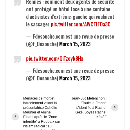
Rennes : comment deux agents de sécurité
ont protégé un hôtel face à une centaine
d'activistes d'extrême-gauche qui voulaient
le saccager
pic.twitter.com/AWCTIFOa3C
— Fdesouche.com est une revue de presse
(@F_Desouche)
March 15, 2023
pic.twitter.com/QiTzoyk8Hx
— Fdesouche.com est une revue de presse
(@F_Desouche)
March 15, 2023
Menaces de mort et
Jean-Luc Mélenchon :
harcèlement visant la
“Toute la France
présentatrice Ophélie
s’identifie à Rachel
Meunier et Amine
Kéké. Soyez Rachel
Elbahi après le “Zone
Kéké.”
interdite” à Roubaix sur
l’islam radical : 10