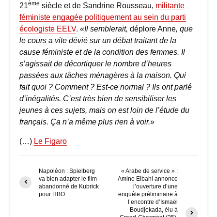
ème
21
siècle et de Sandrine Rousseau,
militante
féministe engagée politiquement au sein du parti
écologiste EELV
.
«Il semblerait,
déplore Anne
, que
le cours a vite dévié sur un débat traitant de la
cause féministe et de la condition des femmes. Il
s’agissait de décortiquer le nombre d’heures
passées aux tâches ménagères à la maison. Qui
fait quoi ? Comment ? Est-ce normal ? Ils ont parlé
d’inégalités. C’est très bien de sensibiliser les
jeunes à ces sujets, mais on est loin de l’étude du
français. Ça n’a même plus rien à voir.
»
(…)
Le Figaro
Napoléon : Spielberg
« Arabe de service » :
va bien adapter le film
Amine Elbahi annonce
abandonné de Kubrick
l’ouverture d’une
pour HBO
enquête préliminaire à
l’encontre d’Ismaël
Boudjekada, élu à