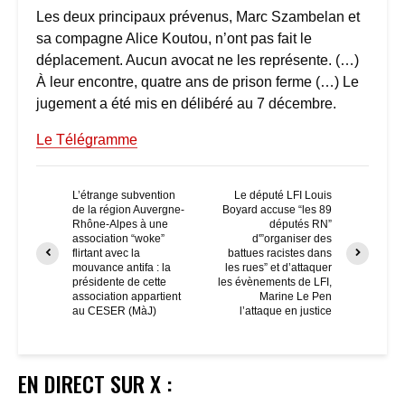
Les deux principaux prévenus, Marc Szambelan et
sa compagne Alice Koutou, n’ont pas fait le
déplacement. Aucun avocat ne les représente. (…)
À leur encontre, quatre ans de prison ferme (…) Le
jugement a été mis en délibéré au 7 décembre.
Le Télégramme
L’étrange subvention
Le député LFI Louis
de la région Auvergne-
Boyard accuse “les 89
Rhône-Alpes à une
députés RN”
association “woke”
d'”organiser des
flirtant avec la
battues racistes dans
mouvance antifa : la
les rues” et d’attaquer
présidente de cette
les évènements de LFI,
association appartient
Marine Le Pen
au CESER (MàJ)
l’attaque en justice
EN DIRECT SUR X :