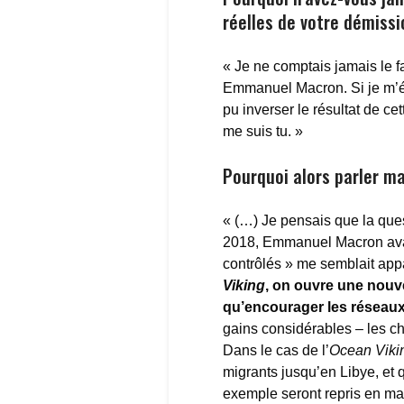
réelles de votre démissi
« Je ne comptais jamais le fa
Emmanuel Macron. Si je m’éta
pu inverser le résultat de ce
me suis tu. »
Pourquoi alors parler m
« (…) Je pensais que la quest
2018, Emmanuel Macron avait 
contrôlés » me semblait app
Viking
, on ouvre une nouve
qu’encourager les réseau
gains considérables – les ch
Dans le cas de l’
Ocean Viki
migrants jusqu’en Libye, et q
exemple seront repris en m