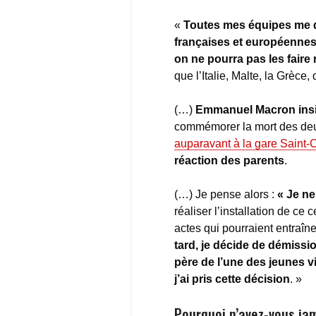
«
Toutes mes équipes me dé
françaises et européennes,
on ne pourra pas les faire 
que l’Italie, Malte, la Grèce
(…)
Emmanuel Macron insi
commémorer la mort des deux
auparavant à la gare Saint-
réaction des parents
.
(…) Je pense alors :
« Je ne
réaliser l’installation de ce
actes qui pourraient entraîn
tard, je décide de démissi
père de l’une des jeunes vi
j’ai pris cette décision
. »
Pourquoi n’avez-vous ja