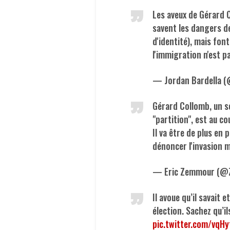
Les aveux de Gérard C
savent les dangers de
d'identité), mais font
l'immigration n'est p
— Jordan Bardella (
Gérard Collomb, un so
"partition", est au c
Il va être de plus en 
dénoncer l'invasion m
— Eric Zemmour (@
Il avoue qu’il savait 
élection. Sachez qu’i
pic.twitter.com/vq