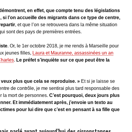
montrent, en effet, que compte tenu des législations
 si l’on accueille des migrants dans ce type de centre,
repartir
, et que l’on se retrouvera dans la même situation
, qui sont des pays de premières entrées.
ste
. Or, le 1er octobre 2018, je me rends à Marseille pour
 jeunes filles,
Laura et Mauranne, assassinées un an
Charles
.
Le préfet s’inquiète sur ce que peut être la
 veux plus que cela se reproduise. »
Et si je laisse se
 centre de contrôle, je me sentirai plus tard responsable des
er la mort de personnes.
C’est pourquoi, deux jours plus
onner. Et immédiatement après, j’envoie un texto au
ctimes pour lui dire que c’est en pensant à sa fille que
mais parlé avant aujourd’hui des circonstances