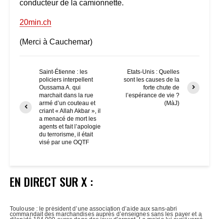
conducteur de la camionnette.
20min.ch
(Merci à Cauchemar)
Saint-Étienne : les
Etats-Unis : Quelles
policiers interpellent
sont les causes de la
Oussama A. qui
forte chute de
marchait dans la rue
l’espérance de vie ?
armé d’un couteau et
(MàJ)
criant « Allah Akbar », il
a menacé de mort les
agents et fait l’apologie
du terrorisme, il était
visé par une OQTF
EN DIRECT SUR X :