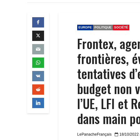
EUROPE
POLITIQUE
SOCIÉTÉ
Frontex, age
frontières, 
tentatives d’
budget non v
l’UE, LFI et
dans main po
LePanacheFrançais
18/10/2022