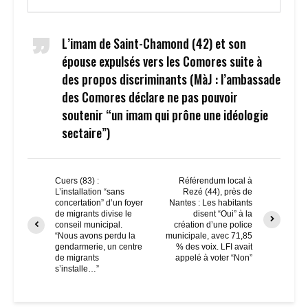
L’imam de Saint-Chamond (42) et son
épouse expulsés vers les Comores suite à
des propos discriminants (MàJ : l’ambassade
des Comores déclare ne pas pouvoir
soutenir “un imam qui prône une idéologie
sectaire”)
Cuers (83) :
Référendum local à
L’installation “sans
Rezé (44), près de
concertation” d’un foyer
Nantes : Les habitants
de migrants divise le
disent “Oui” à la
conseil municipal.
création d’une police
“Nous avons perdu la
municipale, avec 71,85
gendarmerie, un centre
% des voix. LFI avait
de migrants
appelé à voter “Non”
s’installe…”