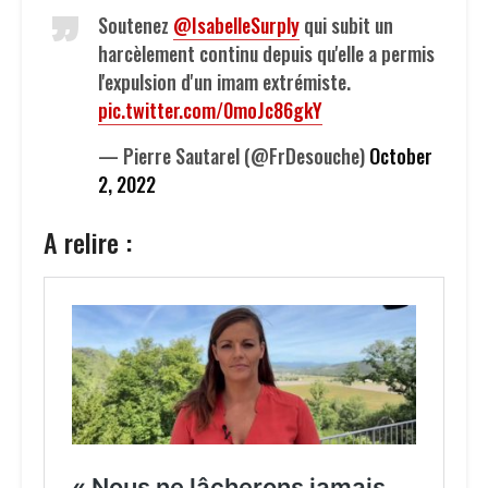
Soutenez
@IsabelleSurply
qui subit un
harcèlement continu depuis qu'elle a permis
l'expulsion d'un imam extrémiste.
pic.twitter.com/0moJc86gkY
— Pierre Sautarel (@FrDesouche)
October
2, 2022
A relire :