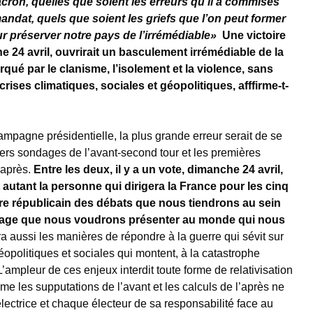
on, quelles que soient les erreurs qu’il a commises
ndat, quels que soient les griefs que l’on peut former
r préserver notre pays de l’irrémédiable»
Une victoire
 24 avril, ouvrirait un basculement irrémédiable de la
ué par le clanisme, l’isolement et la violence, sans
ises climatiques, sociales et géopolitiques, afffirme-t-
ampagne présidentielle, la plus grande erreur serait de se
niers sondages de l’avant-second tour et les premières
’après.
Entre les deux, il y a un vote, dimanche 24 avril,
t autant la personne qui dirigera la France pour les cinq
re républicain des débats que nous tiendrons au sein
isage que nous voudrons présenter au monde qui nous
 aussi les manières de répondre à la guerre qui sévit sur
éopolitiques et sociales qui montent, à la catastrophe
’ampleur de ces enjeux interdit toute forme de relativisation
mme les supputations de l’avant et les calculs de l’après ne
ectrice et chaque électeur de sa responsabilité face au