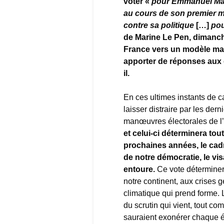
voter «
pour Emmanuel Macr
au cours de son premier ma
contre sa politique
[…]
pou
de Marine Le Pen, dimanche
France vers un modèle marq
apporter de réponses aux cr
il.
En ces ultimes instants de c
laisser distraire par les der
manœuvres électorales de l
et celui-ci déterminera tou
prochaines années, le cad
de notre démocratie, le v
entoure.
Ce vote déterminera
notre continent, aux crises g
climatique qui prend forme. L
du scrutin qui vient, tout co
sauraient exonérer chaque él